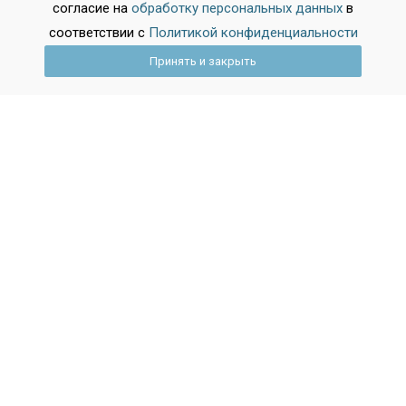
согласие на
обработку персональных данных
в
Челябинск
соответствии с
Политикой конфиденциальности
Самара
Принять и закрыть
Омск
Ростов-на-Дону
Показать все города
База обучения
После 9 класса
После 11 класса