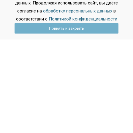
данных. Продолжая использовать сайт, вы даёте
согласие на
обработку персональных данных
в
соответствии с
Политикой конфиденциальности
Принять и закрыть
2026-02-25 11:48:33
Аттестат после девятого: всё, что
нужно знать об оценках, экзаменах и
подводных камнях
Вопросы об аттестате за 9 класс начинают волновать
задолго до последнего звонка. Как формируются
итоговые отметки? Что важнее — годовая оценка или
результат ОГЭ? Влияют ли на документ старые тройки
по рисованию? Разбираемся в системе оценивания,
опираясь на актуальные нормативные документы и
реальную практику школ.