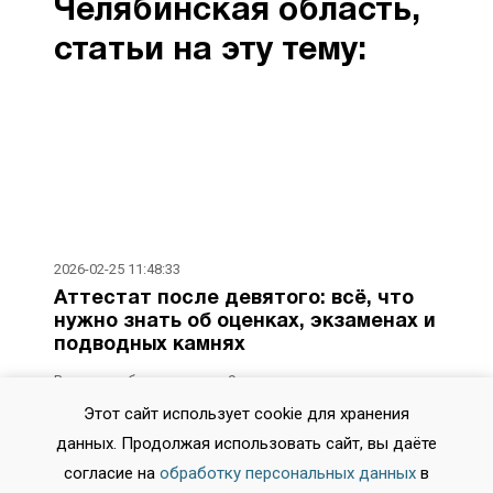
Челябинская область,
статьи на эту тему:
2026-02-25 11:48:33
Аттестат после девятого: всё, что
нужно знать об оценках, экзаменах и
подводных камнях
Вопросы об аттестате за 9 класс начинают волновать
задолго до последнего звонка. Как формируются
Этот сайт использует cookie для хранения
итоговые отметки? Что важнее — годовая оценка или
данных. Продолжая использовать сайт, вы даёте
результат ОГЭ? Влияют ли на документ старые тройки
по рисованию? Разбираемся в системе оценивания,
согласие на
обработку персональных данных
в
опираясь на актуальные нормативные документы и