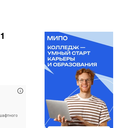
11
дшафтного